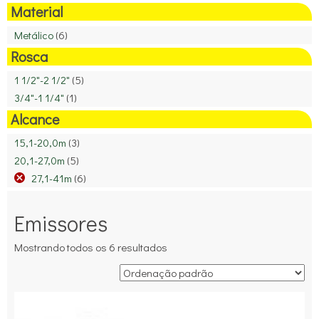
Material
Metálico
(6)
Rosca
1 1/2"-2 1/2"
(5)
3/4"-1 1/4"
(1)
Alcance
15,1-20,0m
(3)
20,1-27,0m
(5)
27,1-41m
(6)
Emissores
Mostrando todos os 6 resultados