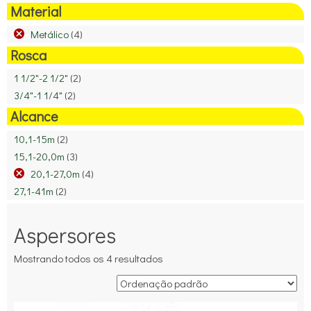
Material
Metálico
(4)
Rosca
1 1/2"-2 1/2"
(2)
3/4"-1 1/4"
(2)
Alcance
10,1-15m
(2)
15,1-20,0m
(3)
20,1-27,0m
(4)
27,1-41m
(2)
Aspersores
Mostrando todos os 4 resultados