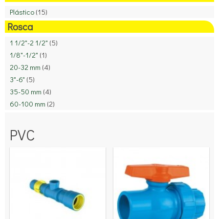
Plástico
(15)
Rosca
1 1/2"-2 1/2"
(5)
1/8"-1/2"
(1)
20-32 mm
(4)
3"-6"
(5)
35-50 mm
(4)
60-100 mm
(2)
PVC