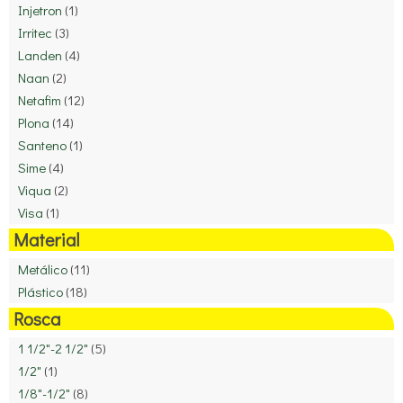
Injetron
(1)
Irritec
(3)
Landen
(4)
Naan
(2)
Netafim
(12)
Plona
(14)
Santeno
(1)
Sime
(4)
Viqua
(2)
Visa
(1)
Material
Metálico
(11)
Plástico
(18)
Rosca
1 1/2"-2 1/2"
(5)
1/2"
(1)
1/8"-1/2"
(8)