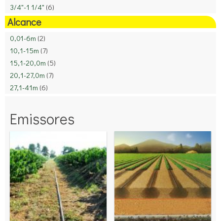
3/4"-1 1/4"
(6)
Alcance
0,01-6m
(2)
10,1-15m
(7)
15,1-20,0m
(5)
20,1-27,0m
(7)
27,1-41m
(6)
Emissores