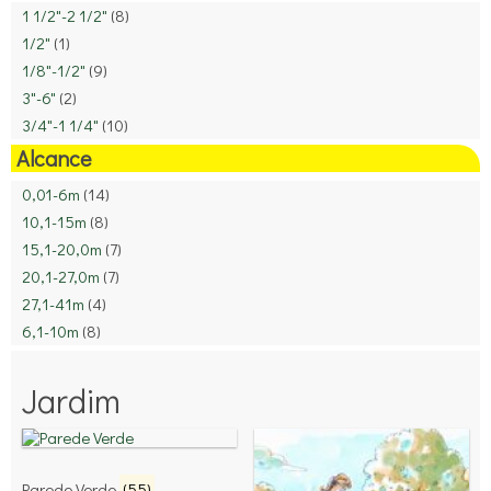
1 1/2"-2 1/2"
(8)
1/2"
(1)
1/8"-1/2"
(9)
3"-6"
(2)
3/4"-1 1/4"
(10)
Alcance
0,01-6m
(14)
10,1-15m
(8)
15,1-20,0m
(7)
20,1-27,0m
(7)
27,1-41m
(4)
6,1-10m
(8)
Jardim
Parede Verde
(55)