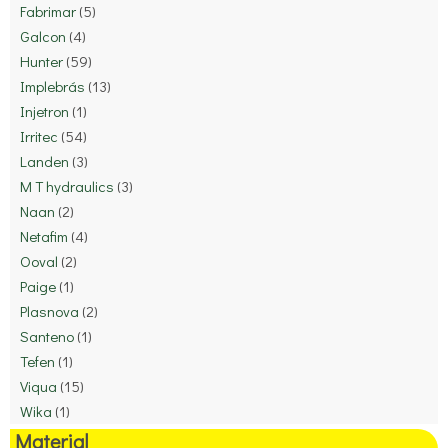
Fabrimar
(5)
Galcon
(4)
Hunter
(59)
Implebrás
(13)
Injetron
(1)
Irritec
(54)
Landen
(3)
M T hydraulics
(3)
Naan
(2)
Netafim
(4)
Ooval
(2)
Paige
(1)
Plasnova
(2)
Santeno
(1)
Tefen
(1)
Viqua
(15)
Wika
(1)
Material