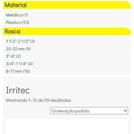
Material
Metálico
(1)
Plástico
(53)
Rosca
1 1/2"-2 1/2"
(3)
20-32 mm
(9)
3"-6"
(2)
3/4"-1 1/4"
(4)
8-17 mm
(18)
Irritec
Mostrando 1–12 de 59 resultados