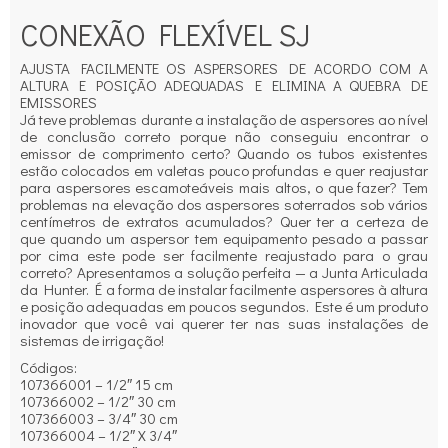
CONEXÃO FLEXÍVEL SJ
AJUSTA FACILMENTE OS ASPERSORES DE ACORDO COM A
ALTURA E POSIÇÃO ADEQUADAS E ELIMINA A QUEBRA DE
EMISSORES
Já teve problemas durante a instalação de aspersores ao nível
de conclusão correto porque não conseguiu encontrar o
emissor de comprimento certo? Quando os tubos existentes
estão colocados em valetas pouco profundas e quer reajustar
para aspersores escamoteáveis mais altos, o que fazer? Tem
problemas na elevação dos aspersores soterrados sob vários
centímetros de extratos acumulados? Quer ter a certeza de
que quando um aspersor tem equipamento pesado a passar
por cima este pode ser facilmente reajustado para o grau
correto? Apresentamos a solução perfeita — a Junta Articulada
da Hunter. É a forma de instalar facilmente aspersores à altura
e posição adequadas em poucos segundos. Este é um produto
inovador que você vai querer ter nas suas instalações de
sistemas de irrigação!
Códigos:
107366001 – 1/2″ 15 cm
107366002 – 1/2″ 30 cm
107366003 – 3/4″ 30 cm
107366004 – 1/2″ X 3/4″