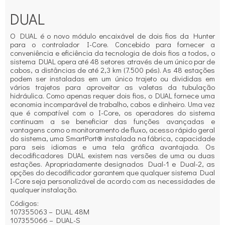
DUAL
O DUAL é o novo módulo encaixável de dois fios da Hunter
para o controlador I-Core. Concebido para fornecer a
conveniência e eficiência da tecnologia de dois fios a todos, o
sistema DUAL opera até 48 setores através de um único par de
cabos, a distâncias de até 2,3 km (7.500 pés). As 48 estações
podem ser instaladas em um único trajeto ou divididas em
vários trajetos para aproveitar as valetas da tubulação
hidráulica. Como apenas requer dois fios, o DUAL fornece uma
economia incomparável de trabalho, cabos e dinheiro. Uma vez
que é compatível com o I-Core, os operadores do sistema
continuam a se beneficiar das funções avançadas e
vantagens como o monitoramento de fluxo, acesso rápido geral
do sistema, uma SmartPort® instalada na fábrica, capacidade
para seis idiomas e uma tela gráfica avantajada. Os
decodificadores DUAL existem nas versões de uma ou duas
estações. Apropriadamente designados Dual-1 e Dual-2, as
opções do decodificador garantem que qualquer sistema Dual
I-Core seja personalizável de acordo com as necessidades de
qualquer instalação.
Códigos:
107355063 – DUAL 48M
107355066 – DUAL-S