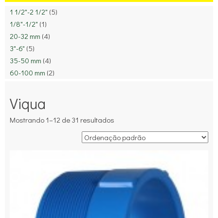
1 1/2"-2 1/2"
(5)
1/8"-1/2"
(1)
20-32 mm
(4)
3"-6"
(5)
35-50 mm
(4)
60-100 mm
(2)
Viqua
Mostrando 1–12 de 31 resultados