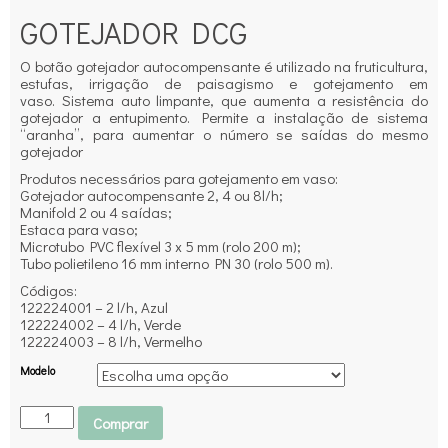
GOTEJADOR DCG
O botão gotejador autocompensante é utilizado na fruticultura,
estufas, irrigação de paisagismo e gotejamento em
vaso. Sistema auto limpante, que aumenta a resistência do
gotejador a entupimento. Permite a instalação de sistema
“aranha”, para aumentar o número se saídas do mesmo
gotejador
Produtos necessários para gotejamento em vaso:
Gotejador autocompensante 2, 4 ou 8l/h;
Manifold 2 ou 4 saídas;
Estaca para vaso;
Microtubo PVC flexível 3 x 5 mm (rolo 200 m);
Tubo polietileno 16 mm interno PN 30 (rolo 500 m).
Códigos:
122224001 – 2 l/h, Azul
122224002 – 4 l/h, Verde
122224003 – 8 l/h, Vermelho
Modelo
Comprar