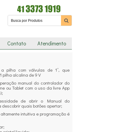
Contato
Atendimento
a pilha com válvulas de 1’’, que
 pilha alcalina de 9 V
peração manual do controlador do
e ou Tablet com o uso da livre App
);
essidade de abrir o Manual do
a descobrir quais botões apertar;
é altamente intuitiva e programação é
ar;
m cristal liquido;