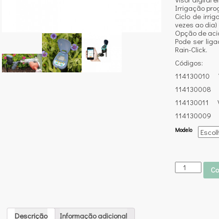
Irrigação pro
Ciclo de irr
vezes ao dia)
Opção de aci
Pode ser liga
Rain-Click.
Códigos:
114130010 V
114130008 V
114130011 V
114130009 V
Modelo
Co
Descrição
Informação adicional