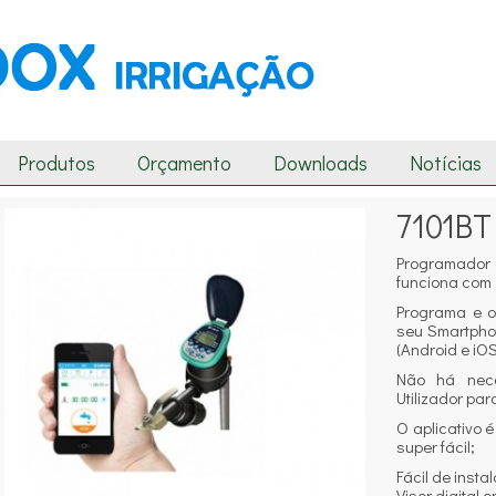
Produtos
Orçamento
Downloads
Notícias
7101BT
Programador 
funciona com 1
Programa e o
seu Smartphon
(Android e iOS
Não há nec
Utilizador par
O aplicativo 
super fácil;
Fácil de instal
Visor digital e