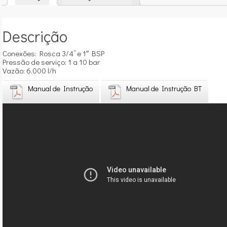
Descrição
Conexões: Rosca 3/4’’ e 1″ BSP
Pressão de serviço: 1 a 10 bar
Vazão: 6.000 l/h
Manual de Instrução
Manual de Instrução BT