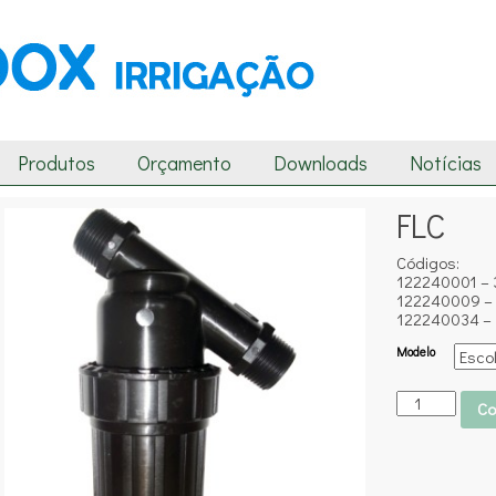
Produtos
Orçamento
Downloads
Notícias
FLC
Códigos:
122240001 – 3
122240009 – 3
122240034 – 3
Modelo
Co